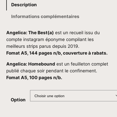
l
Description
a
Informations complémentaires
g
e
Angelica: The Best(a)
est un recueil issu du
d
compte instagram éponyme compilant les
meilleurs strips parus depuis 2019.
e
Fomat A5, 144 pages n/b, couverture à rabats.
p
Angelica: Homebound
est un feuilleton complet
r
publié chaque soir pendant le confinement.
i
Fomat A5, 100 pages n/b.
x
Option
:
1