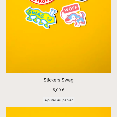
a
€
:
T
h
e
B
e
s
t
(
a
)
Stickers Swag
5,00
€
Ajouter au panier