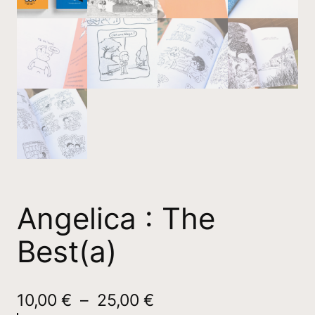
Angelica : The
Best(a)
P
10,00
€
–
25,00
€